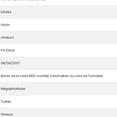
Liliales
Lilium
ciliatum
P.H.Davis
08/06/2007
Bords de la route 865, montée, 3 kilomètres au nord de Tamdere
Mégaphorbiaie
Turkey
Giresun