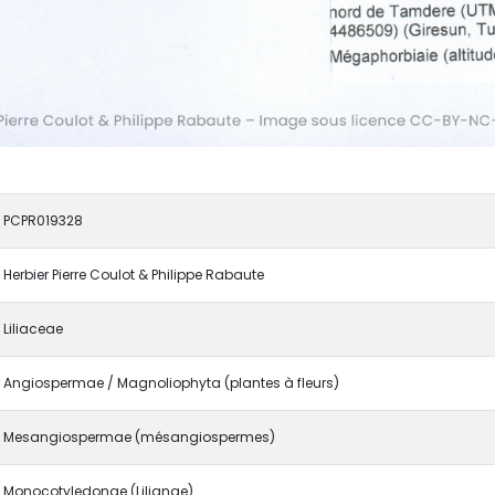
PCPR019328
Herbier Pierre Coulot & Philippe Rabaute
Liliaceae
Angiospermae / Magnoliophyta (plantes à fleurs)
Mesangiospermae (mésangiospermes)
Monocotyledonae (Lilianae)