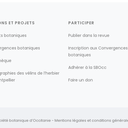
ONS ET PROJETS
PARTICIPER
ts botaniques
Publier dans la revue
rgences botaniques
Inscription aux Convergences
botaniques
thèque
Adhérer à la SBOcc
raphies des vélins de l’herbier
tpellier
Faire un don
ciété botanique d’Occitanie -
Mentions légales
et
conditions générales