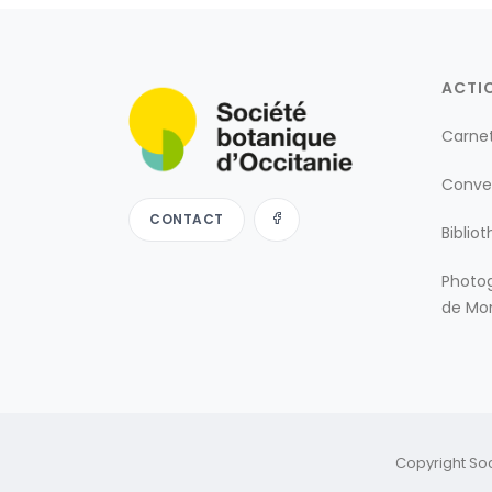
ACTI
Carne
Conve
CONTACT
Biblio
Photog
de Mon
Copyright So