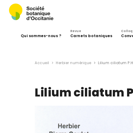
Revue
Collo
Qui sommes-nous ?
Carnets botaniques
Conv
Accueil
Herbier numérique
Lilium ciliatum P.
Lilium ciliatum 