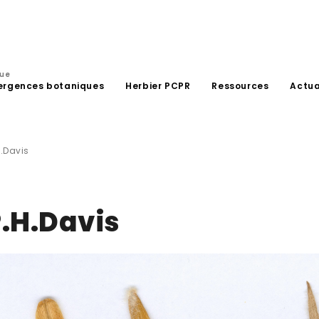
que
ergences botaniques
Herbier PCPR
Ressources
Actua
H.Davis
P.H.Davis