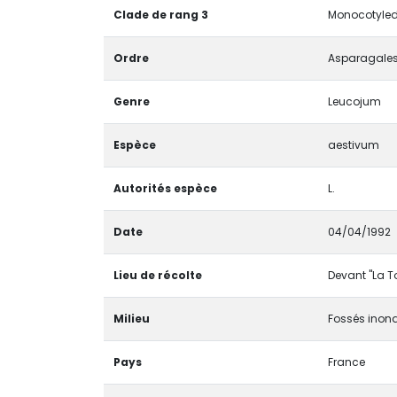
Clade de rang 3
Monocotyled
Ordre
Asparagale
Genre
Leucojum
Espèce
aestivum
Autorités espèce
L.
Date
04/04/1992
Lieu de récolte
Devant "La T
Milieu
Fossés inon
Pays
France