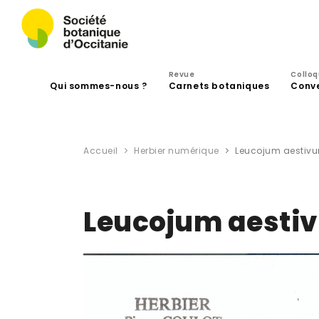
Revue
Collo
Qui sommes-nous ?
Carnets botaniques
Conv
Accueil
Herbier numérique
Leucojum aestivu
Leucojum aestiv