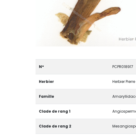
N°
PCPR018917
Herbier
Herbier Pierr
Famille
Amaryllidac
Clade de rang 1
Angiospermae
Clade de rang 2
Mesangiosp