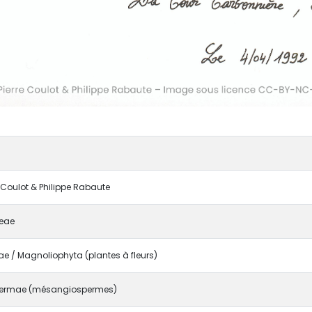
e Coulot & Philippe Rabaute
eae
 / Magnoliophyta (plantes à fleurs)
ermae (mésangiospermes)