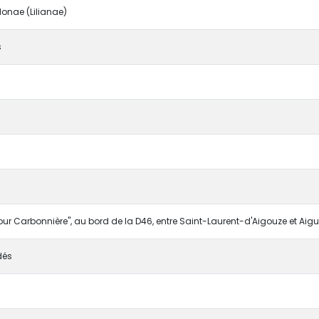
onae (Lilianae)
s
our Carbonnière", au bord de la D46, entre Saint-Laurent-d'Aigouze et Aig
dés