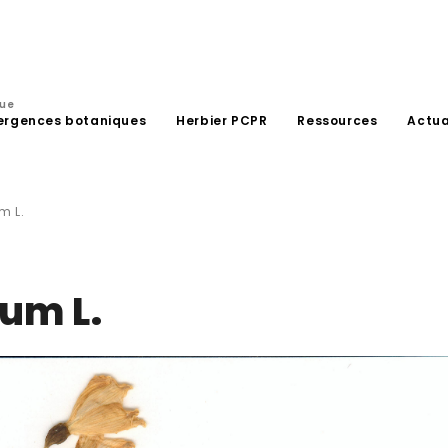
que
ergences botaniques
Herbier PCPR
Ressources
Actua
m L.
um L.