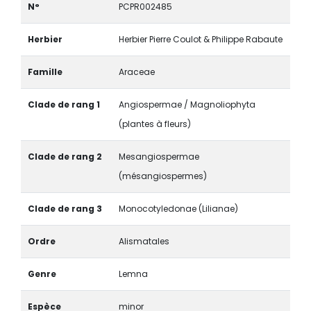
N°
PCPR002485
Herbier
Herbier Pierre Coulot & Philippe Rabaute
Famille
Araceae
Clade de rang 1
Angiospermae / Magnoliophyta
(plantes à fleurs)
Clade de rang 2
Mesangiospermae
(mésangiospermes)
Clade de rang 3
Monocotyledonae (Lilianae)
Ordre
Alismatales
Genre
Lemna
Espèce
minor