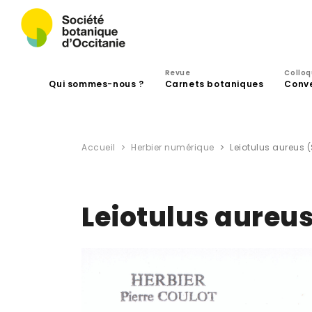
Revue
Collo
Qui sommes-nous ?
Carnets botaniques
Conv
Accueil
Herbier numérique
Leiotulus aureus 
Leiotulus aureus