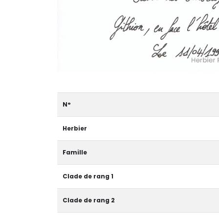
N°
Herbier
Famille
Clade de rang 1
Clade de rang 2