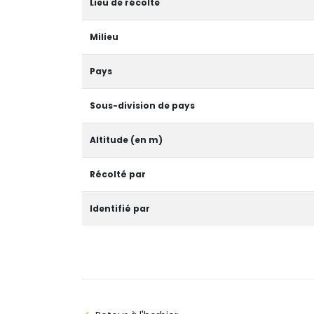
Lieu de récolte
Milieu
Pays
Sous-division de pays
Altitude (en m)
Récolté par
Identifié par