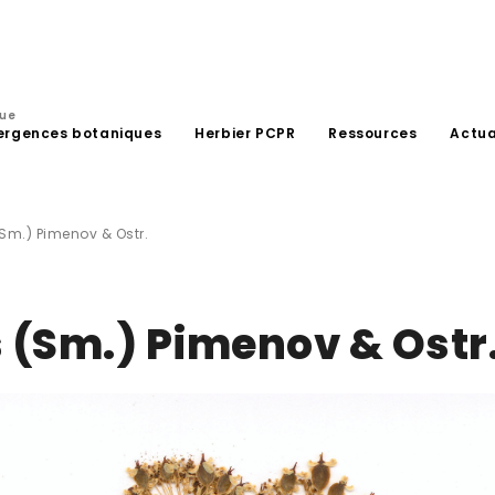
que
ergences botaniques
Herbier PCPR
Ressources
Actua
(Sm.) Pimenov & Ostr.
 (Sm.) Pimenov & Ostr