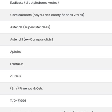
Eudicots (dicotylédones vraies)
Core eudicots (noyau des dicotylédones vraies)
Asterids (superastéridées)
Asterid II (ex-Campanulids)
Apiales
Leiotulus
aureus
(Sm.) Pimenov & Ostr.
11/04/1996