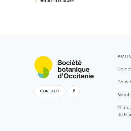
Retour à l'herbier
ACTI
Carne
Conve
CONTACT
Biblio
Photog
de Mon