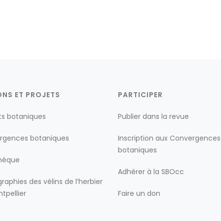
ONS ET PROJETS
PARTICIPER
ts botaniques
Publier dans la revue
rgences botaniques
Inscription aux Convergences
botaniques
thèque
Adhérer à la SBOcc
raphies des vélins de l’herbier
tpellier
Faire un don