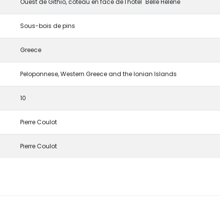
Ouest de Githio, coteau en face de l'hôtel "Belle Hélène"
Sous-bois de pins
Greece
Peloponnese, Western Greece and the Ionian Islands
10
Pierre Coulot
Pierre Coulot