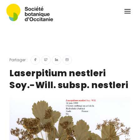
Qui sommes-nous ?
Revue
Carnets botaniques
Colloque
Convergences botaniques
Partager :
Herbier PCPR
Laserpitium nestleri
Soy.-Will. subsp. nestleri
Ressources
Actualités et calendrier
Contact