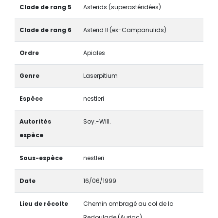
Clade de rang 5
Asterids (superastéridées)
Clade de rang 6
Asterid II (ex-Campanulids)
Ordre
Apiales
Genre
Laserpitium
Espèce
nestleri
Autorités
Soy.-Will.
espèce
Sous-espèce
nestleri
Date
16/06/1999
Lieu de récolte
Chemin ombragé au col de la
Redoulade (Auriac)