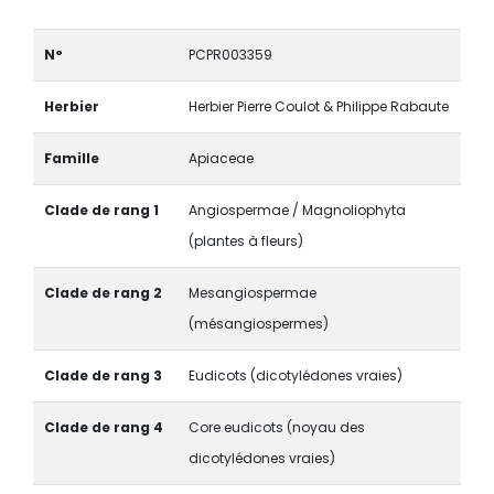
N°
PCPR003359
Herbier
Herbier Pierre Coulot & Philippe Rabaute
Famille
Apiaceae
Clade de rang 1
Angiospermae / Magnoliophyta
(plantes à fleurs)
Clade de rang 2
Mesangiospermae
(mésangiospermes)
Clade de rang 3
Eudicots (dicotylédones vraies)
Clade de rang 4
Core eudicots (noyau des
dicotylédones vraies)