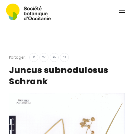
Qui sommes-nous ?
Revue
Carnets botaniques
Colloque
Convergences botaniques
Partager :
Herbier PCPR
Juncus subnodulosus
Schrank
Ressources
Actualités et calendrier
Contact