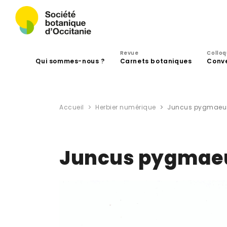
Revue
Collo
Qui sommes-nous ?
Carnets botaniques
Conv
Accueil
Herbier numérique
Juncus pygmaeus 
Juncus pygmaeus