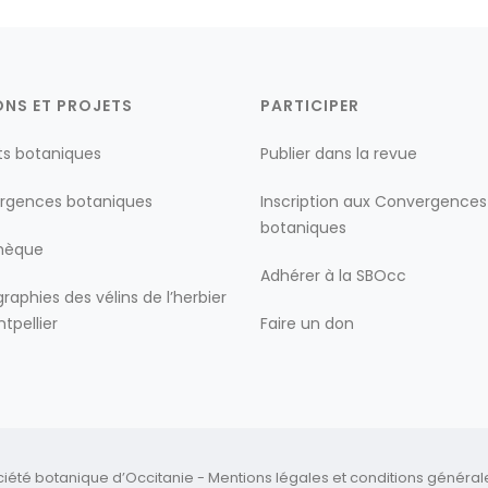
ONS ET PROJETS
PARTICIPER
ts botaniques
Publier dans la revue
rgences botaniques
Inscription aux Convergences
botaniques
thèque
Adhérer à la SBOcc
raphies des vélins de l’herbier
tpellier
Faire un don
ciété botanique d’Occitanie -
Mentions légales
et
conditions générales