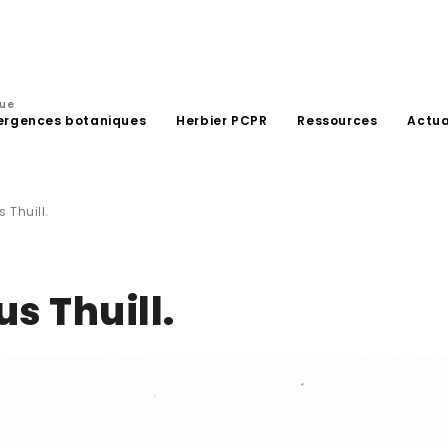
que
ergences botaniques
Herbier PCPR
Ressources
Actua
Thuill.
 Thuill.