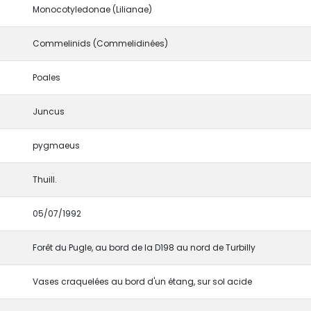
Monocotyledonae (Lilianae)
Commelinids (Commelidinées)
Poales
Juncus
pygmaeus
Thuill.
05/07/1992
Forêt du Pugle, au bord de la D198 au nord de Turbilly
Vases craquelées au bord d'un étang, sur sol acide