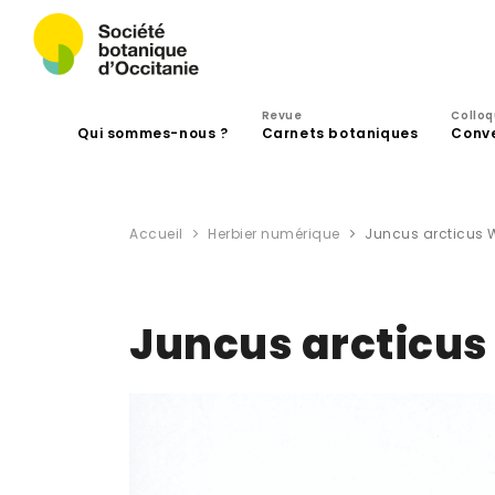
Revue
Collo
Qui sommes-nous ?
Carnets botaniques
Conv
Accueil
Herbier numérique
Juncus arcticus W
Juncus arcticus 