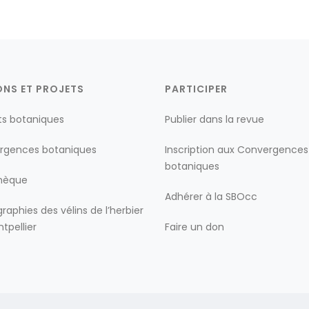
ONS ET PROJETS
PARTICIPER
ts botaniques
Publier dans la revue
rgences botaniques
Inscription aux Convergences
botaniques
thèque
Adhérer à la SBOcc
raphies des vélins de l’herbier
tpellier
Faire un don