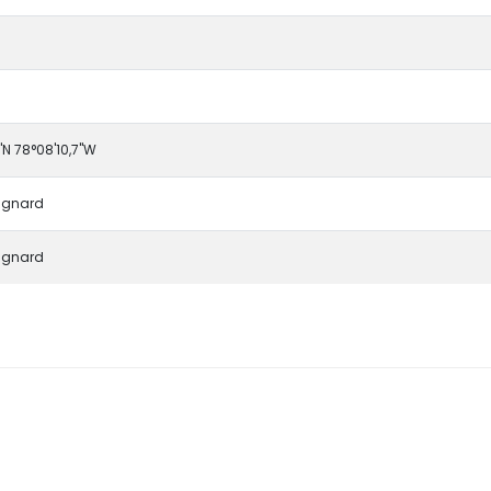
"N 78°08'10,7"W
ignard
ignard