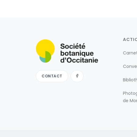
ACTI
Carne
Conve
CONTACT
Biblio
Photog
de Mon