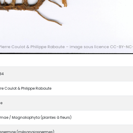
84
erre Coulot & Philippe Rabaute
e
mae / Magnoliophyta (plantes à fleurs)
spermae (mésangiospermes)