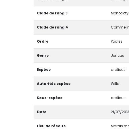
Clade de rang 3
Monocotyl
Clade de rang 4
Commelin
Ordre
Poales
Genre
Juncus
Espèce
arcticus
Autorités espèce
Willd.
Sous-espèce
arcticus
Date
21/07/201
Lieu de récolte
Marais mar