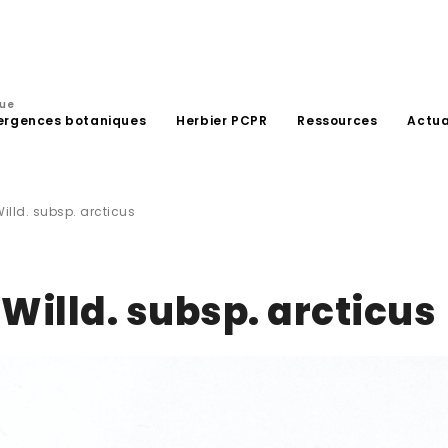
que
ergences botaniques
Herbier PCPR
Ressources
Actua
illd. subsp. arcticus
Willd. subsp. arcticus