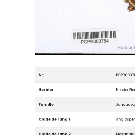
N°
PCPR0037
Herbier
Herbier Pi
Famille
Juncacea
Clade de rang 1
Angiosper
Clade de rang 2
Mesangio