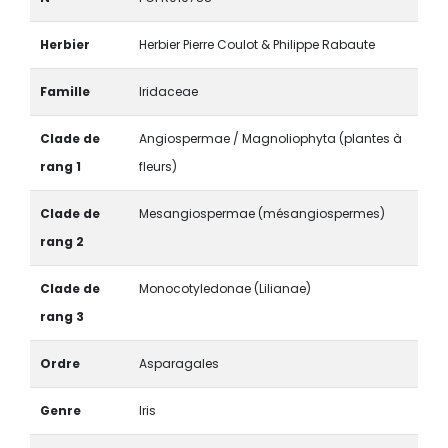
Herbier
Herbier Pierre Coulot & Philippe Rabaute
Famille
Iridaceae
Clade de
Angiospermae / Magnoliophyta (plantes à
rang 1
fleurs)
Clade de
Mesangiospermae (mésangiospermes)
rang 2
Clade de
Monocotyledonae (Lilianae)
rang 3
Ordre
Asparagales
Genre
Iris