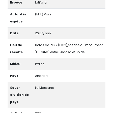
Espèce
latifolia
Autorités
(Mill.) Voss
espèce
Date
12/07/1997
Lieu de
Bords de la N2 (CG2),en face du monument
récolte
"El Tarter", entre L'Aldosa et Soldeu
Milieu
Prairie
Pays
Andorra
Sous-
La Massana
division de
pays