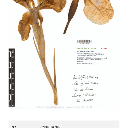
N°
PCPR019788