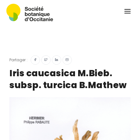
Qui sommes-nous ?
Revue
Carnets botaniques
Colloque
Convergences botaniques
Partager :
Herbier PCPR
Iris caucasica M.Bieb.
subsp. turcica B.Mathew
Ressources
Actualités et calendrier
Contact