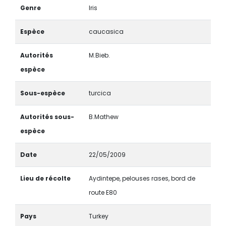
Genre
Iris
Espèce
caucasica
Autorités
M.Bieb.
espèce
Sous-espèce
turcica
Autorités sous-
B.Mathew
espèce
Date
22/05/2009
Lieu de récolte
Aydintepe, pelouses rases, bord de
route E80
Pays
Turkey