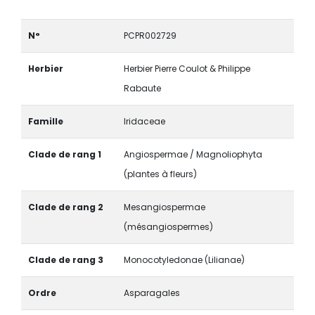
N°
PCPR002729
Herbier
Herbier Pierre Coulot & Philippe
Rabaute
Famille
Iridaceae
Clade de rang 1
Angiospermae / Magnoliophyta
(plantes à fleurs)
Clade de rang 2
Mesangiospermae
(mésangiospermes)
Clade de rang 3
Monocotyledonae (Lilianae)
Ordre
Asparagales