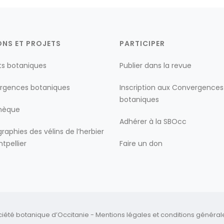
ONS ET PROJETS
PARTICIPER
ts botaniques
Publier dans la revue
rgences botaniques
Inscription aux Convergences
botaniques
thèque
Adhérer à la SBOcc
raphies des vélins de l’herbier
tpellier
Faire un don
ciété botanique d’Occitanie -
Mentions légales
et
conditions générales