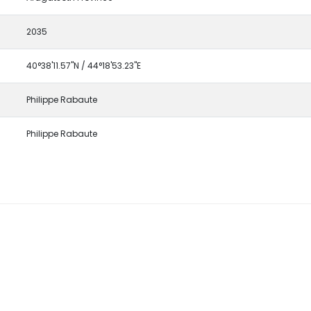
2035
40°38'11.57"N / 44°18'53.23"E
Philippe Rabaute
Philippe Rabaute