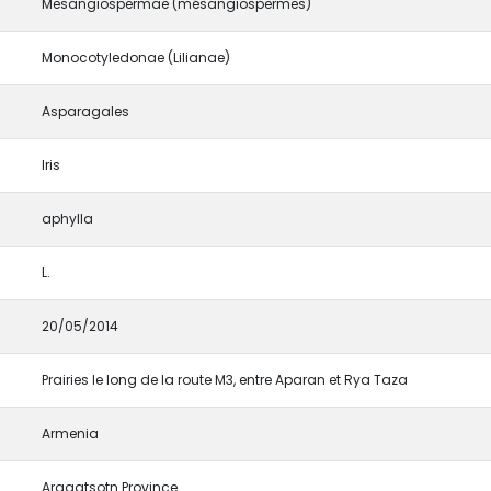
Mesangiospermae (mésangiospermes)
Monocotyledonae (Lilianae)
Asparagales
Iris
aphylla
L.
20/05/2014
Prairies le long de la route M3, entre Aparan et Rya Taza
Armenia
Aragatsotn Province