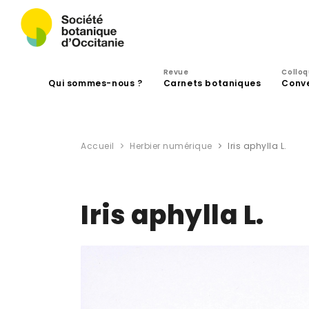
Revue
Collo
Qui sommes-nous ?
Carnets botaniques
Conv
Accueil
Herbier numérique
Iris aphylla L.
Iris aphylla L.