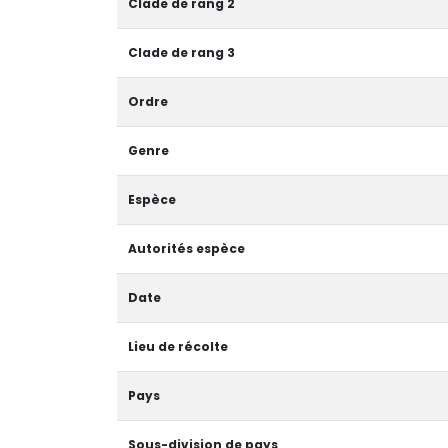
Clade de rang 2
Clade de rang 3
Ordre
Genre
Espèce
Autorités espèce
Date
Lieu de récolte
Pays
Sous-division de pays