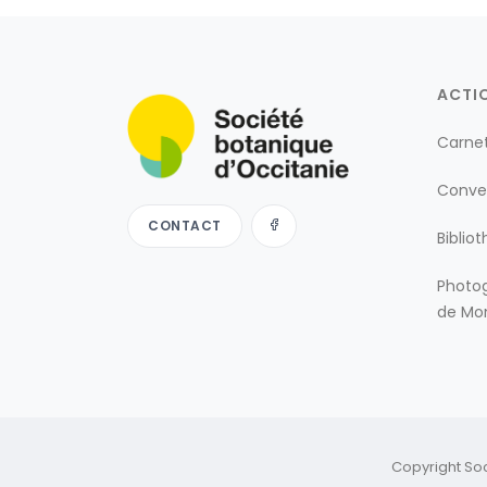
ACTI
Carne
Conve
CONTACT
Biblio
Photog
de Mon
Copyright So