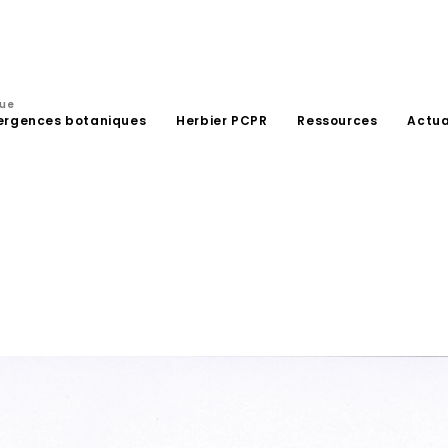
que
ergences botaniques
Herbier PCPR
Ressources
Actua