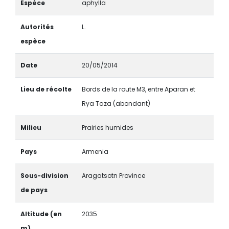
Espèce
aphylla
Autorités
L.
espèce
Date
20/05/2014
Lieu de récolte
Bords de la route M3, entre Aparan et
Rya Taza (abondant)
Milieu
Prairies humides
Pays
Armenia
Sous-division
Aragatsotn Province
de pays
Altitude (en
2035
m)