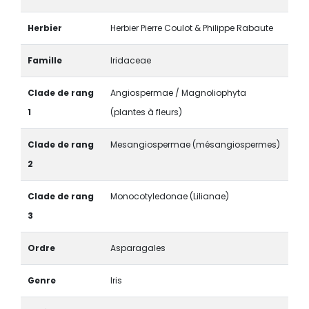
Herbier
Herbier Pierre Coulot & Philippe Rabaute
Famille
Iridaceae
Clade de rang
Angiospermae / Magnoliophyta
1
(plantes à fleurs)
Clade de rang
Mesangiospermae (mésangiospermes)
2
Clade de rang
Monocotyledonae (Lilianae)
3
Ordre
Asparagales
Genre
Iris