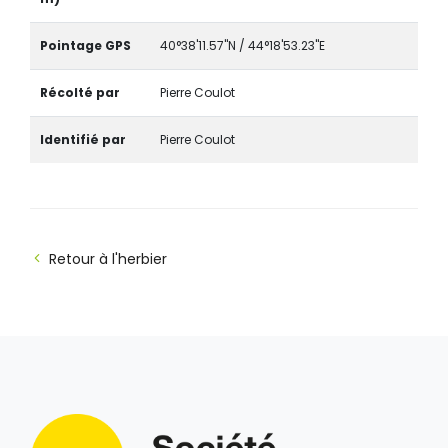
Pointage GPS
40°38'11.57"N / 44°18'53.23"E
Récolté par
Pierre Coulot
Identifié par
Pierre Coulot
Retour à l'herbier