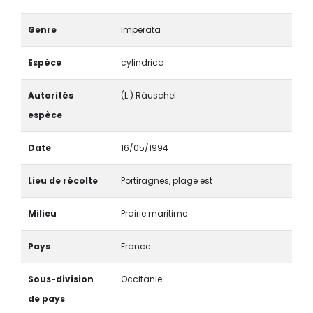
Genre
Imperata
Espèce
cylindrica
Autorités
(L.) Räuschel
espèce
Date
16/05/1994
Lieu de récolte
Portiragnes, plage est
Milieu
Prairie maritime
Pays
France
Sous-division
Occitanie
de pays