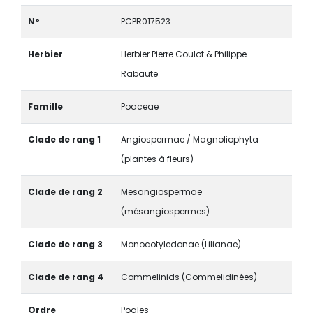
N°
PCPR017523
Herbier
Herbier Pierre Coulot & Philippe
Rabaute
Famille
Poaceae
Clade de rang 1
Angiospermae / Magnoliophyta
(plantes à fleurs)
Clade de rang 2
Mesangiospermae
(mésangiospermes)
Clade de rang 3
Monocotyledonae (Lilianae)
Clade de rang 4
Commelinids (Commelidinées)
Ordre
Poales