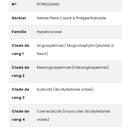
N°
PCPR003940
Herbier
Herbier Pierre Coulot & Philippe Rabaute
Famille
Hypericaceae
Clade de
Angiospermae / Magnoliophyta (plantes à
rang 1
fleurs)
Clade de
Mesangiospermae (mésangiospermes)
rang 2
Clade de
Eudicots (dicotylédones vraies)
rang 3
Clade de
Core eudicots (noyau des dicotylédones
rang 4
vraies)