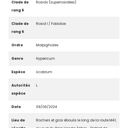
Clade de
Rosids (superrosidées)
rang 5
Clade de
Rosid I / Fabidae
rang 6
Ordre
Malpighiales
Genre
Hypericum
Espèce
scabrum
Autorités
L.
espèce
Date
09/06/2024
Lieu de
Rochers et gros éboulis le long de la route M41,