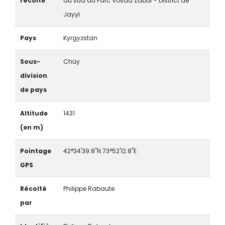
récolte
au sud du Parc Vosda Zabor - District de
Jayyl
Pays
Kyrgyzstan
Sous-
Chüy
division
de pays
Altitude
1431
(en m)
Pointage
42°34'39.8"N 73°52'12.8"E
GPS
Récolté
Philippe Rabaute
par