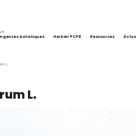
que
ergences botaniques
Herbier PCPR
Ressources
Actua
m L.
rum L.