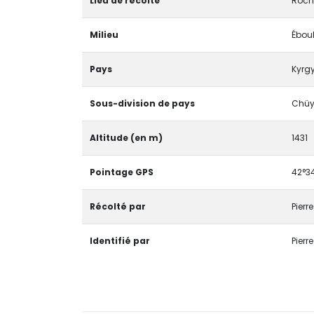
Lieu de récolte
Roche
Milieu
Éboul
Pays
Kyrg
Sous-division de pays
Chü
Altitude (en m)
1431
Pointage GPS
42°34
Récolté par
Pierr
Identifié par
Pierr