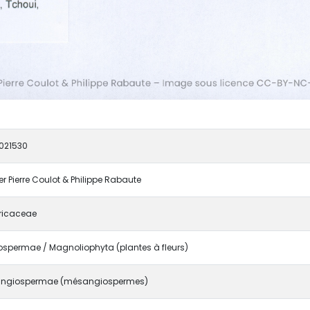
021530
er Pierre Coulot & Philippe Rabaute
ricaceae
spermae / Magnoliophyta (plantes à fleurs)
ngiospermae (mésangiospermes)