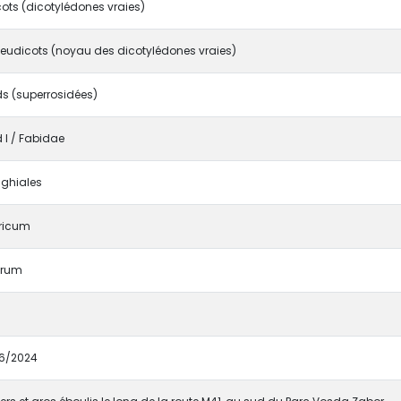
ots (dicotylédones vraies)
eudicots (noyau des dicotylédones vraies)
s (superrosidées)
 I / Fabidae
ighiales
ricum
brum
6/2024