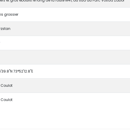
rs et gros éboulis le long de la route M41, au sud du Parc Vosda Zabor
is grossier
yzstan
y
'39.8"N 73°52'12.8"E
e Coulot
e Coulot