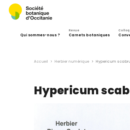
Revue
Collo
Qui sommes-nous ?
Carnets botaniques
Conv
Accueil
Herbier numérique
Hypericum scabru
Hypericum scab