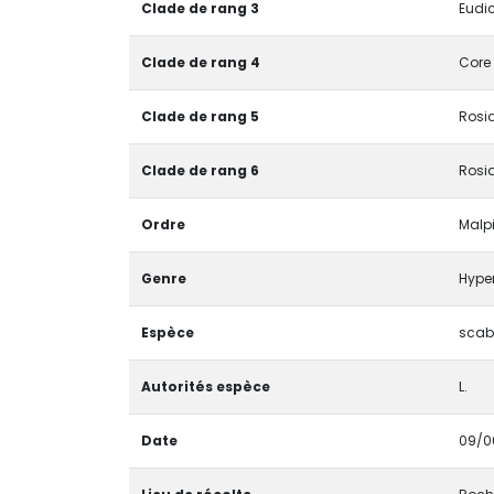
Clade de rang 3
Eudic
Clade de rang 4
Core 
Clade de rang 5
Rosid
Clade de rang 6
Rosid
Ordre
Malp
Genre
Hype
Espèce
sca
Autorités espèce
L.
Date
09/0