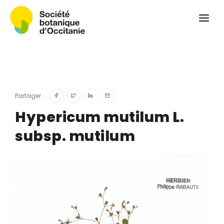
Qui sommes-nous ?
Revue
Carnets botaniques
Colloque
Convergences botaniques
Partager :
Herbier PCPR
Hypericum mutilum L.
subsp. mutilum
Ressources
Actualités et calendrier
Contact