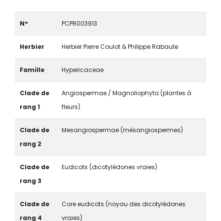
N°
PCPR003913
Herbier
Herbier Pierre Coulot & Philippe Rabaute
Famille
Hypericaceae
Clade de
Angiospermae / Magnoliophyta (plantes à
rang 1
fleurs)
Clade de
Mesangiospermae (mésangiospermes)
rang 2
Clade de
Eudicots (dicotylédones vraies)
rang 3
Clade de
Core eudicots (noyau des dicotylédones
rang 4
vraies)