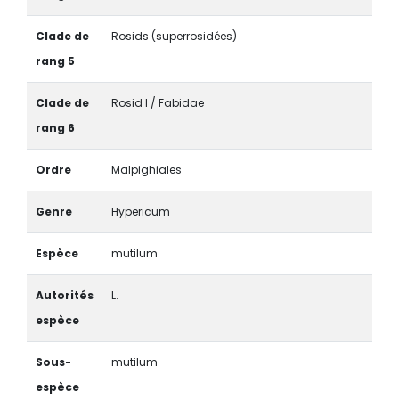
Clade de
Rosids (superrosidées)
rang 5
Clade de
Rosid I / Fabidae
rang 6
Ordre
Malpighiales
Genre
Hypericum
Espèce
mutilum
Autorités
L.
espèce
Sous-
mutilum
espèce