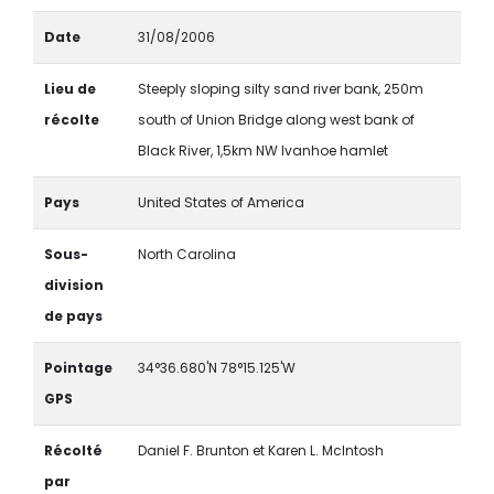
Date
31/08/2006
Lieu de
Steeply sloping silty sand river bank, 250m
récolte
south of Union Bridge along west bank of
Black River, 1,5km NW Ivanhoe hamlet
Pays
United States of America
Sous-
North Carolina
division
de pays
Pointage
34°36.680'N 78°15.125'W
GPS
Récolté
Daniel F. Brunton et Karen L. McIntosh
par