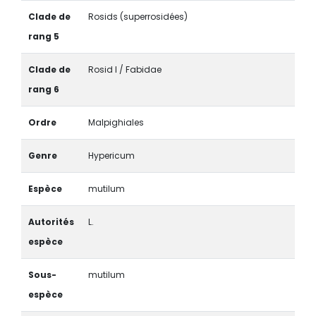
Clade de
Rosids (superrosidées)
rang 5
Clade de
Rosid I / Fabidae
rang 6
Ordre
Malpighiales
Genre
Hypericum
Espèce
mutilum
Autorités
L.
espèce
Sous-
mutilum
espèce