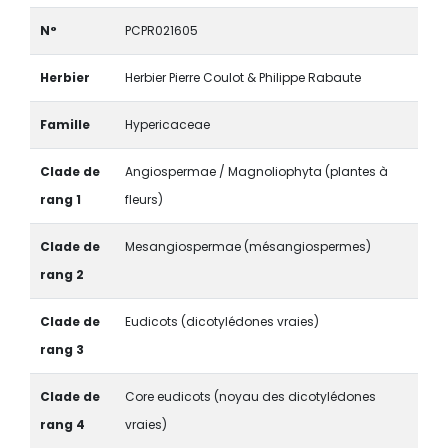
N°
PCPR021605
Herbier
Herbier Pierre Coulot & Philippe Rabaute
Famille
Hypericaceae
Clade de
Angiospermae / Magnoliophyta (plantes à
rang 1
fleurs)
Clade de
Mesangiospermae (mésangiospermes)
rang 2
Clade de
Eudicots (dicotylédones vraies)
rang 3
Clade de
Core eudicots (noyau des dicotylédones
rang 4
vraies)