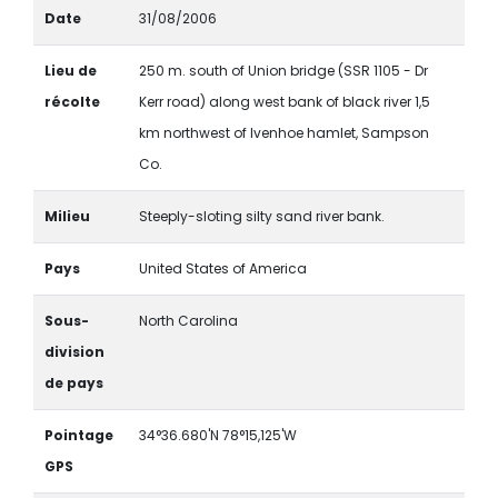
Date
31/08/2006
Lieu de
250 m. south of Union bridge (SSR 1105 - Dr
récolte
Kerr road) along west bank of black river 1,5
km northwest of Ivenhoe hamlet, Sampson
Co.
Milieu
Steeply-sloting silty sand river bank.
Pays
United States of America
Sous-
North Carolina
division
de pays
Pointage
34°36.680'N 78°15,125'W
GPS