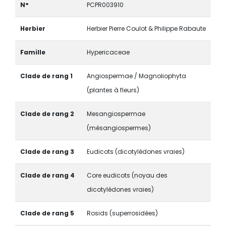
N°
PCPR003910
Herbier
Herbier Pierre Coulot & Philippe Rabaute
Famille
Hypericaceae
Clade de rang 1
Angiospermae / Magnoliophyta
(plantes à fleurs)
Clade de rang 2
Mesangiospermae
(mésangiospermes)
Clade de rang 3
Eudicots (dicotylédones vraies)
Clade de rang 4
Core eudicots (noyau des
dicotylédones vraies)
Clade de rang 5
Rosids (superrosidées)