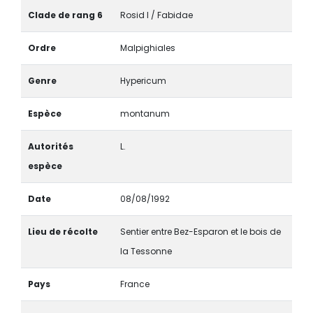
Clade de rang 6
Rosid I / Fabidae
Ordre
Malpighiales
Genre
Hypericum
Espèce
montanum
Autorités
L.
espèce
Date
08/08/1992
Lieu de récolte
Sentier entre Bez-Esparon et le bois de
la Tessonne
Pays
France