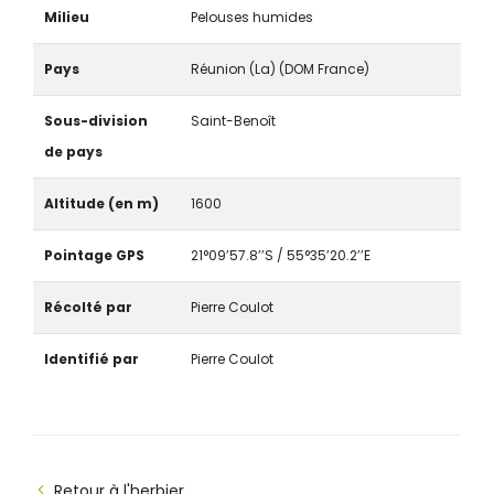
Milieu
Pelouses humides
Pays
Réunion (La) (DOM France)
Sous-division
Saint-Benoît
de pays
Altitude (en m)
1600
Pointage GPS
21°09’57.8’’S / 55°35’20.2’’E
Récolté par
Pierre Coulot
Identifié par
Pierre Coulot
Retour à l'herbier