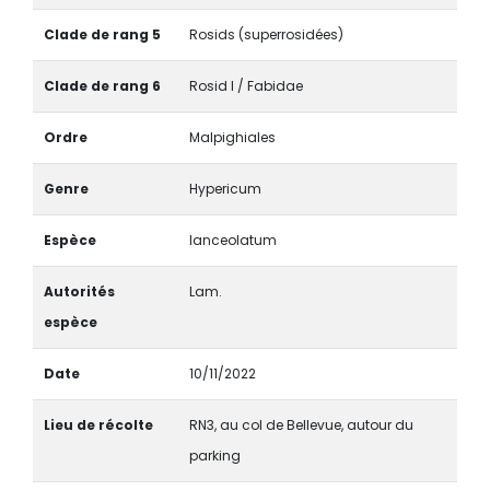
Clade de rang 5
Rosids (superrosidées)
Clade de rang 6
Rosid I / Fabidae
Ordre
Malpighiales
Genre
Hypericum
Espèce
lanceolatum
Autorités
Lam.
espèce
Date
10/11/2022
Lieu de récolte
RN3, au col de Bellevue, autour du
parking