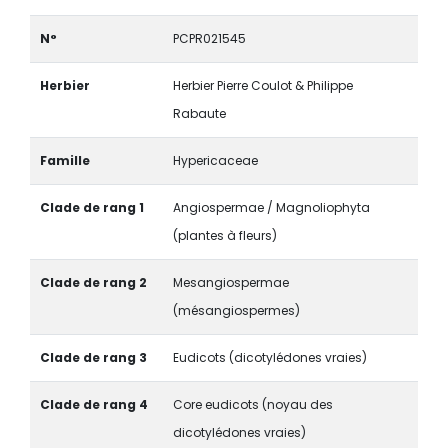
N°
PCPR021545
Herbier
Herbier Pierre Coulot & Philippe
Rabaute
Famille
Hypericaceae
Clade de rang 1
Angiospermae / Magnoliophyta
(plantes à fleurs)
Clade de rang 2
Mesangiospermae
(mésangiospermes)
Clade de rang 3
Eudicots (dicotylédones vraies)
Clade de rang 4
Core eudicots (noyau des
dicotylédones vraies)