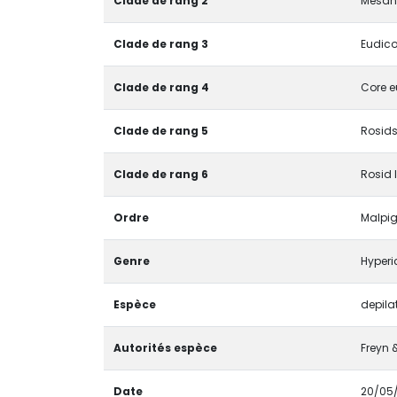
Clade de rang 2
Mesan
Clade de rang 3
Eudico
Clade de rang 4
Core e
Clade de rang 5
Rosids
Clade de rang 6
Rosid 
Ordre
Malpig
Genre
Hyper
Espèce
depil
Autorités espèce
Freyn 
Date
20/05