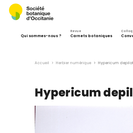
Revue
Collo
Qui sommes-nous ?
Carnets botaniques
Conv
Accueil
Herbier numérique
Hypericum depila
Hypericum depi