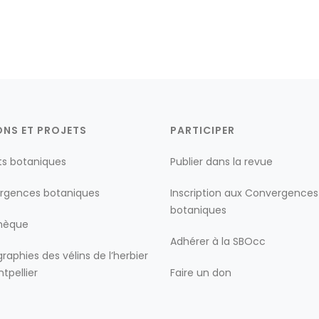
ONS ET PROJETS
PARTICIPER
ts botaniques
Publier dans la revue
rgences botaniques
Inscription aux Convergences
botaniques
thèque
Adhérer à la SBOcc
raphies des vélins de l’herbier
tpellier
Faire un don