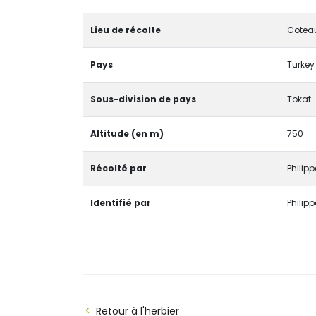
Lieu de récolte
Coteau
Pays
Turkey
Sous-division de pays
Tokat
Altitude (en m)
750
Récolté par
Philip
Identifié par
Philip
Retour à l'herbier