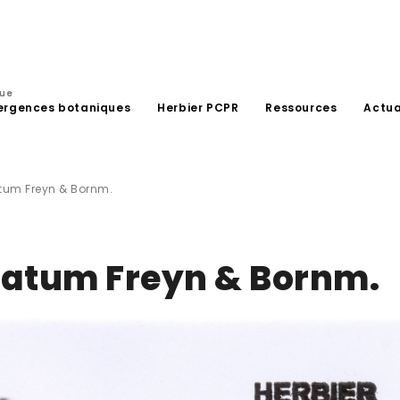
que
ergences botaniques
Herbier PCPR
Ressources
Actua
tum Freyn & Bornm.
latum Freyn & Bornm.