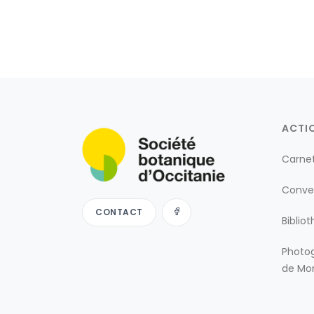
ACTI
Carne
Conve
CONTACT
Biblio
Photog
de Mon