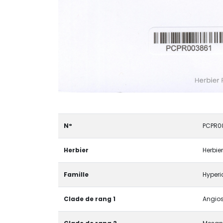
N°
PCPR0
Herbier
Herbier
Famille
Hyper
Clade de rang 1
Angios