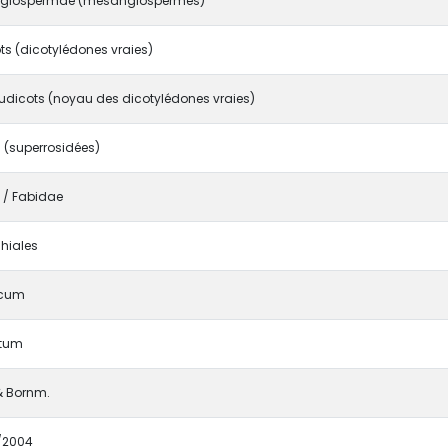
giospermae (mésangiospermes)
ts (dicotylédones vraies)
udicots (noyau des dicotylédones vraies)
 (superrosidées)
I / Fabidae
hiales
icum
atum
& Bornm.
/2004