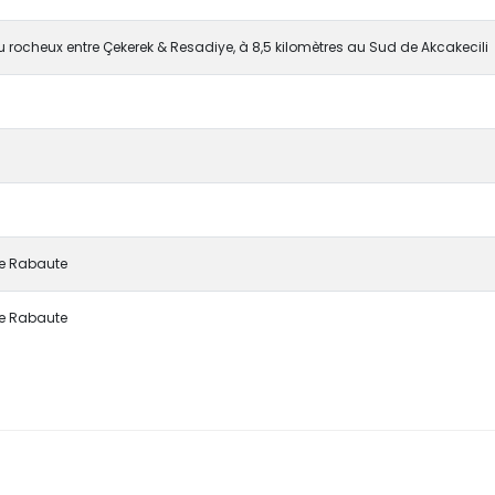
 rocheux entre Çekerek & Resadiye, à 8,5 kilomètres au Sud de Akcakecili
pe Rabaute
pe Rabaute