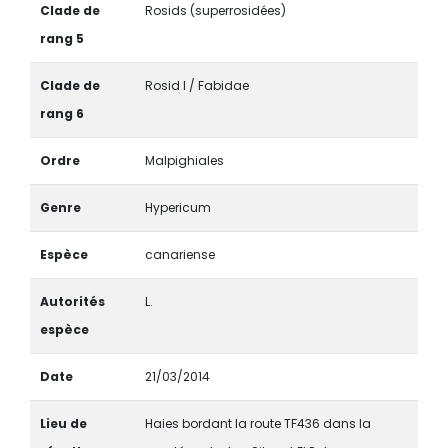
Clade de
Rosids (superrosidées)
rang 5
Clade de
Rosid I / Fabidae
rang 6
Ordre
Malpighiales
Genre
Hypericum
Espèce
canariense
Autorités
L.
espèce
Date
21/03/2014
Lieu de
Haies bordant la route TF436 dans la