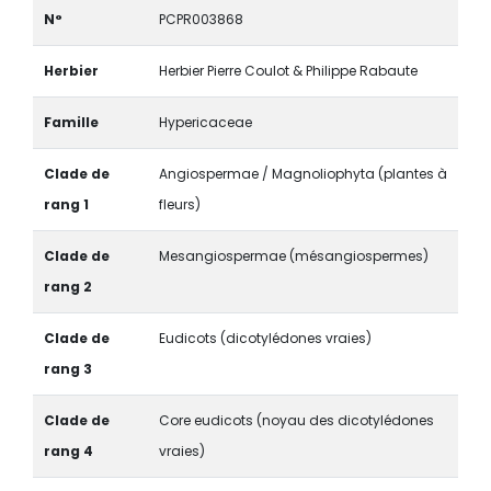
N°
PCPR003868
Herbier
Herbier Pierre Coulot & Philippe Rabaute
Famille
Hypericaceae
Clade de
Angiospermae / Magnoliophyta (plantes à
rang 1
fleurs)
Clade de
Mesangiospermae (mésangiospermes)
rang 2
Clade de
Eudicots (dicotylédones vraies)
rang 3
Clade de
Core eudicots (noyau des dicotylédones
rang 4
vraies)