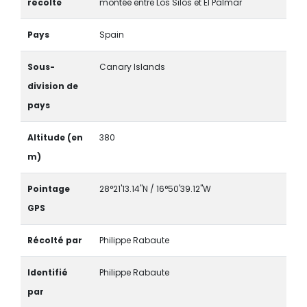
récolte
montée entre Los Silos et El Palmar
Pays
Spain
Sous-
Canary Islands
division de
pays
Altitude (en
380
m)
Pointage
28°21'13.14"N / 16°50'39.12"W
GPS
Récolté par
Philippe Rabaute
Identifié
Philippe Rabaute
par