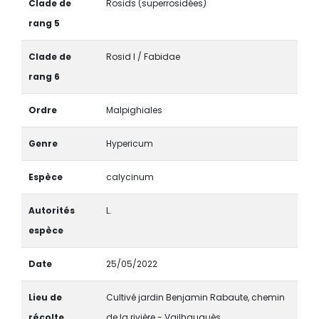
Clade de
Rosids (superrosidées)
rang 5
Clade de
Rosid I / Fabidae
rang 6
Ordre
Malpighiales
Genre
Hypericum
Espèce
calycinum
Autorités
L.
espèce
Date
25/05/2022
Lieu de
Cultivé jardin Benjamin Rabaute, chemin
récolte
de la rivière - Vailhauquès