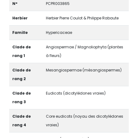
N°
PCPR003865
Herbier
Herbier Pierre Coulot & Philippe Rabaute
Famille
Hypericaceae
Clade de
Angiospermae / Magnoliophyta (plantes
rang 1
à fleurs)
Clade de
Mesangiospermae (mésangiospermes)
rang 2
Clade de
Eudicots (dicotylédones vraies)
rang 3
Clade de
Core eudicots (noyau des dicotylédones
rang 4
vraies)