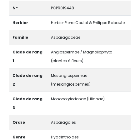
N°
PCPR019448
Herbier
Herbier Pierre Coulot & Philippe Rabaute
Famille
Asparagaceae
Clade de rang
Angiospermae / Magnoliophyta
1
(plantes à fleurs)
Clade de rang
Mesangiospermae
2
(mésangiospermes)
Clade de rang
Monocotyledonae (Lilianae)
3
Ordre
Asparagales
Genre
Hyacinthoides