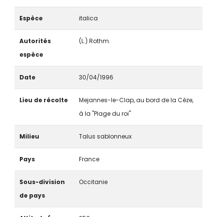
Espèce
italica
Autorités
(L.) Rothm.
espèce
Date
30/04/1996
Lieu de récolte
Mejannes-le-Clap, au bord de la Cèze,
à la "Plage du roi"
Milieu
Talus sablonneux
Pays
France
Sous-division
Occitanie
de pays