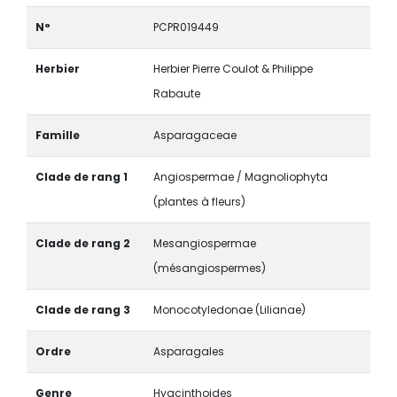
N°
PCPR019449
Herbier
Herbier Pierre Coulot & Philippe
Rabaute
Famille
Asparagaceae
Clade de rang 1
Angiospermae / Magnoliophyta
(plantes à fleurs)
Clade de rang 2
Mesangiospermae
(mésangiospermes)
Clade de rang 3
Monocotyledonae (Lilianae)
Ordre
Asparagales
Genre
Hyacinthoides