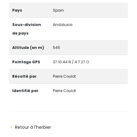
Pays
Spain
Sous-division
Andalusia
de pays
Altitude (en m)
545
Pointage GPS
37.10.44 N / 4.7.27 O
Récolté par
Pierre Coulot
Identifié par
Pierre Coulot
Retour à l'herbier