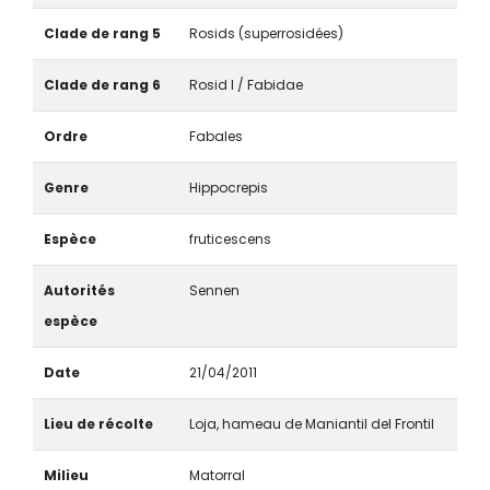
Clade de rang 5
Rosids (superrosidées)
Clade de rang 6
Rosid I / Fabidae
Ordre
Fabales
Genre
Hippocrepis
Espèce
fruticescens
Autorités
Sennen
espèce
Date
21/04/2011
Lieu de récolte
Loja, hameau de Maniantil del Frontil
Milieu
Matorral