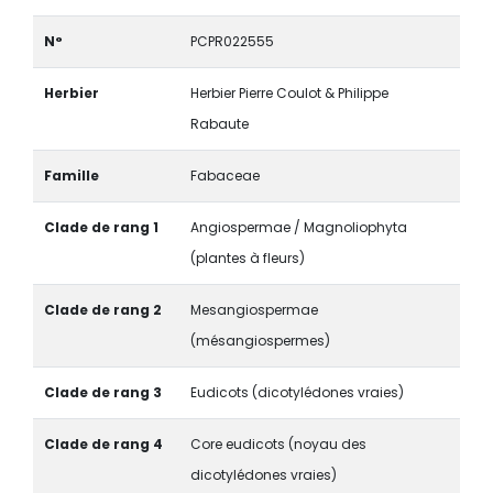
N°
PCPR022555
Herbier
Herbier Pierre Coulot & Philippe
Rabaute
Famille
Fabaceae
Clade de rang 1
Angiospermae / Magnoliophyta
(plantes à fleurs)
Clade de rang 2
Mesangiospermae
(mésangiospermes)
Clade de rang 3
Eudicots (dicotylédones vraies)
Clade de rang 4
Core eudicots (noyau des
dicotylédones vraies)