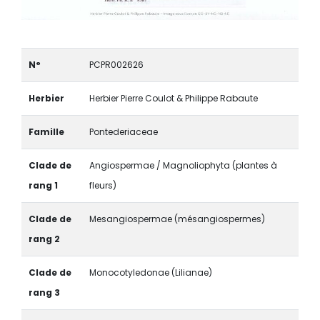
N°
PCPR002626
Herbier
Herbier Pierre Coulot & Philippe Rabaute
Famille
Pontederiaceae
Clade de
Angiospermae / Magnoliophyta (plantes à
rang 1
fleurs)
Clade de
Mesangiospermae (mésangiospermes)
rang 2
Clade de
Monocotyledonae (Lilianae)
rang 3