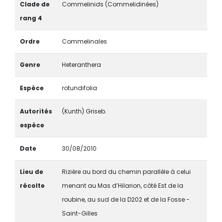
Clade de
Commelinids (Commelidinées)
rang 4
Ordre
Commelinales
Genre
Heteranthera
Espèce
rotundifolia
Autorités
(Kunth) Griseb.
espèce
Date
30/08/2010
Lieu de
Rizière au bord du chemin parallèle à celui
récolte
menant au Mas d’Hilarion, côté Est de la
roubine, au sud de la D202 et de la Fosse -
Saint-Gilles