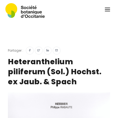
Qui sommes-nous ?
Revue
Carnets botaniques
Colloque
Convergences botaniques
Partager :
Herbier PCPR
Heteranthelium
piliferum (Sol.) Hochst.
Ressources
ex Jaub. & Spach
Actualités et calendrier
Contact