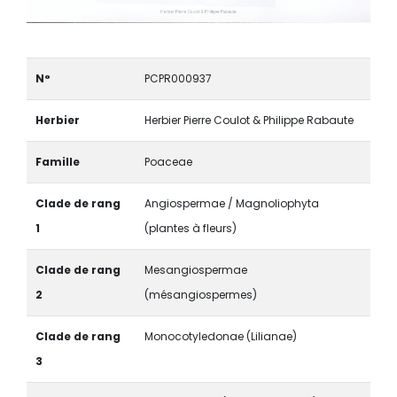
N°
PCPR000937
Herbier
Herbier Pierre Coulot & Philippe Rabaute
Famille
Poaceae
Clade de rang
Angiospermae / Magnoliophyta
1
(plantes à fleurs)
Clade de rang
Mesangiospermae
2
(mésangiospermes)
Clade de rang
Monocotyledonae (Lilianae)
3