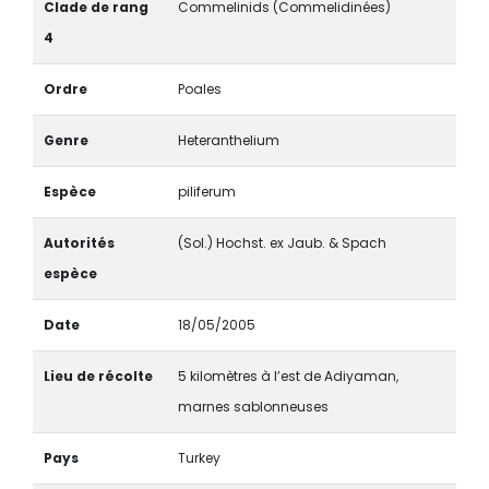
Clade de rang
Commelinids (Commelidinées)
4
Ordre
Poales
Genre
Heteranthelium
Espèce
piliferum
Autorités
(Sol.) Hochst. ex Jaub. & Spach
espèce
Date
18/05/2005
Lieu de récolte
5 kilomètres à l’est de Adiyaman,
marnes sablonneuses
Pays
Turkey