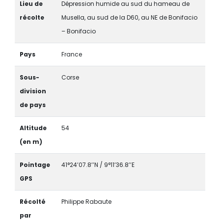
Lieu de
Dépression humide au sud du hameau de
récolte
Musella, au sud de la D60, au NE de Bonifacio
– Bonifacio
Pays
France
Sous-
Corse
division
de pays
Altitude
54
(en m)
Pointage
41°24’07.8’’N / 9°11’36.8’’E
GPS
Récolté
Philippe Rabaute
par