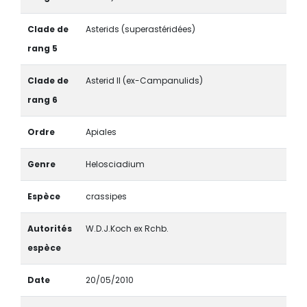
Clade de
Asterids (superastéridées)
rang 5
Clade de
Asterid II (ex-Campanulids)
rang 6
Ordre
Apiales
Genre
Helosciadium
Espèce
crassipes
Autorités
W.D.J.Koch ex Rchb.
espèce
Date
20/05/2010