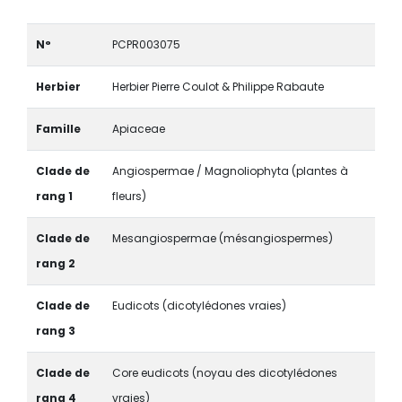
N°
PCPR003075
Herbier
Herbier Pierre Coulot & Philippe Rabaute
Famille
Apiaceae
Clade de
Angiospermae / Magnoliophyta (plantes à
rang 1
fleurs)
Clade de
Mesangiospermae (mésangiospermes)
rang 2
Clade de
Eudicots (dicotylédones vraies)
rang 3
Clade de
Core eudicots (noyau des dicotylédones
rang 4
vraies)