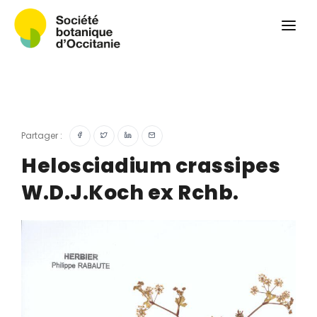
Qui sommes-nous ?
Revue
Carnets botaniques
Colloque
Convergences botaniques
Partager :
Herbier PCPR
Helosciadium crassipes
W.D.J.Koch ex Rchb.
Ressources
Actualités et calendrier
Contact