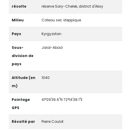
récolte
réserve Sary-Chelek, district d'Aksy
Milieu
Coteau sec steppique
Pays
Kyrgyzstan
Sous-
Jalal-Abad
division de
pays
Altitude (en
1040
m)
Pointage
41°29'36.6"N 72°14'38.1"E
GPS
Récolté par
Pierre Coulot