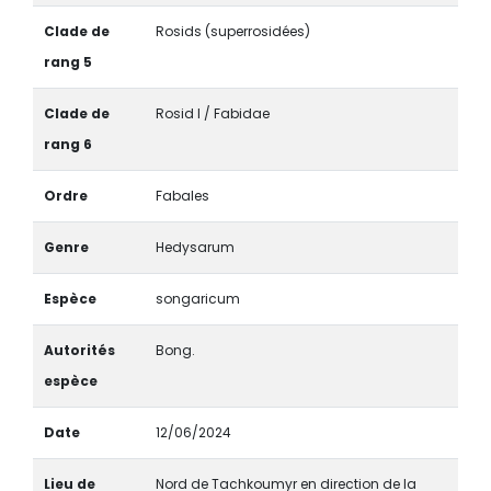
Clade de
Rosids (superrosidées)
rang 5
Clade de
Rosid I / Fabidae
rang 6
Ordre
Fabales
Genre
Hedysarum
Espèce
songaricum
Autorités
Bong.
espèce
Date
12/06/2024
Lieu de
Nord de Tachkoumyr en direction de la