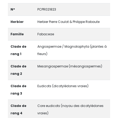
N°
PCPR021823
Herbier
Herbier Pierre Coulot & Philippe Rabaute
Famille
Fabaceae
Clade de
Angiospermae / Magnoliophyta (plantes à
rang 1
fleurs)
Clade de
Mesangiospermae (mésangiospermes)
rang 2
Clade de
Eudicots (dicotylédones vraies)
rang 3
Clade de
Core eudicots (noyau des dicotylédones
rang 4
vraies)