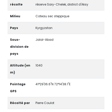
récolte
réserve Sary-Chelek, district d'Aksy
Milieu
Coteau sec steppique
Pays
Kyrgyzstan
Sous-
Jalal-Abad
division de
pays
Altitude (en
1040
m)
Pointage
41°29'36.6"N 72°14'38.1"E
GPS
Récolté par
Pierre Coulot