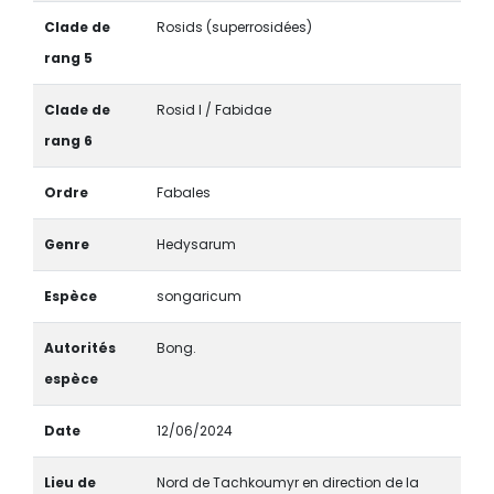
Clade de
Rosids (superrosidées)
rang 5
Clade de
Rosid I / Fabidae
rang 6
Ordre
Fabales
Genre
Hedysarum
Espèce
songaricum
Autorités
Bong.
espèce
Date
12/06/2024
Lieu de
Nord de Tachkoumyr en direction de la