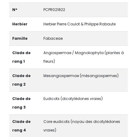
N°
PCPR021822
Herbier
Herbier Pierre Coulot & Philippe Rabaute
Famille
Fabaceae
Clade de
Angiospermae / Magnoliophyta (plantes à
rang 1
fleurs)
Clade de
Mesangiospermae (mésangiospermes)
rang 2
Clade de
Eudicots (dicotylédones vraies)
rang 3
Clade de
Core eudicots (noyau des dicotylédones
rang 4
vraies)