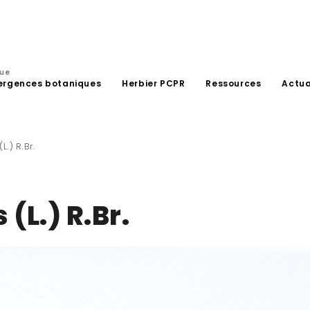
que
ergences botaniques
Herbier PCPR
Ressources
Actua
.) R.Br.
(L.) R.Br.