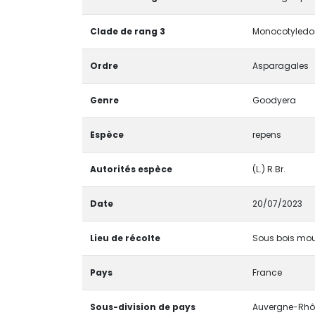
Clade de rang 3
Monocotyledon
Ordre
Asparagales
Genre
Goodyera
Espèce
repens
Autorités espèce
(L.) R.Br.
Date
20/07/2023
Lieu de récolte
Sous bois mou
Pays
France
Sous-division de pays
Auvergne-Rhô