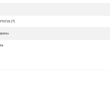
3°03'29.2"E
repeau
te