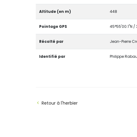
Altitude (en m)
448
Pointage GPS
45°55'00.1"N / 
Récolté par
Jean-Pierre C
Identifié par
Philippe Rabau
Retour à l'herbier