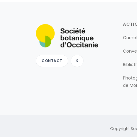
ACTI
Carne
Conve
CONTACT
Biblio
Photog
de Mon
Copyright So