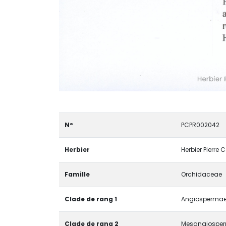
N°
PCPR002042
Herbier
Herbier Pierre 
Famille
Orchidaceae
Clade de rang 1
Angiospermae 
Clade de rang 2
Mesangiospe