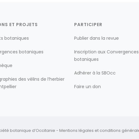
ONS ET PROJETS
PARTICIPER
ts botaniques
Publier dans la revue
rgences botaniques
Inscription aux Convergences
botaniques
thèque
Adhérer à la SBOcc
raphies des vélins de l’herbier
tpellier
Faire un don
ciété botanique d’Occitanie -
Mentions légales
et
conditions générales