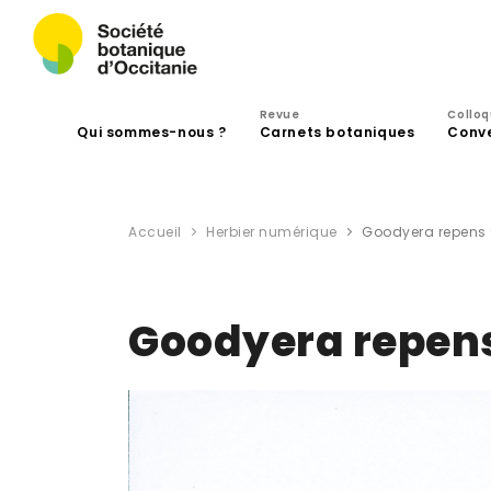
Revue
Collo
Qui sommes-nous ?
Carnets botaniques
Conv
Accueil
Herbier numérique
Goodyera repens (L
Goodyera repens 