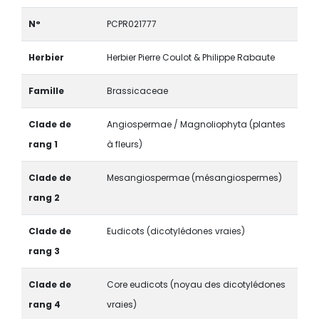
N°
PCPR021777
Herbier
Herbier Pierre Coulot & Philippe Rabaute
Famille
Brassicaceae
Clade de
Angiospermae / Magnoliophyta (plantes
rang 1
à fleurs)
Clade de
Mesangiospermae (mésangiospermes)
rang 2
Clade de
Eudicots (dicotylédones vraies)
rang 3
Clade de
Core eudicots (noyau des dicotylédones
rang 4
vraies)