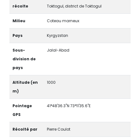
récolte
Toktogul, district de Toktogul
Milieu
Coteau marneux
Pays
Kyrgyzstan
Sous-
Jalal-Abad
division de
pays
Altitude (en
1000
m)
Pointage
41°48'36.3"N 73°11'35.6"E
GPS
Récolté par
Pierre Coulot