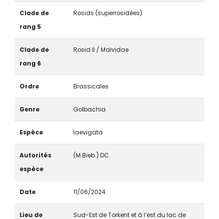
Clade de
Rosids (superrosidées)
rang 5
Clade de
Rosid II / Malvidae
rang 6
Ordre
Brassicales
Genre
Golbachia
Espèce
laevigata
Autorités
(M.Bieb.) DC.
espèce
Date
11/06/2024
Lieu de
Sud-Est de Torkent et à l’est du lac de