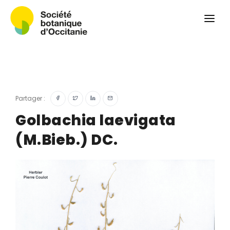
Qui sommes-nous ?
Revue
Carnets botaniques
Colloque
Convergences botaniques
Partager :
Herbier PCPR
Golbachia laevigata
(M.Bieb.) DC.
Ressources
Actualités et calendrier
Contact