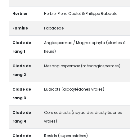
Herbier
Herbier Pierre Coulot & Philippe Rabaute
Famille
Fabaceae
Clade de
Angiospermae / Magnoliophyta (plantes à
rang 1
fleurs)
Clade de
Mesangiospermae (mésangiospermes)
rang 2
Clade de
Eudicots (dicotylédones vraies)
rang 3
Clade de
Core eudicots (noyau des dicotylédones
rang 4
vraies)
Clade de
Rosids (superrosidées)