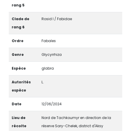
rang 5
Clade de
Rosid I / Fabidae
rang 6
Ordre
Fabales
Genre
Glycyrrhiza
Espèce
glabra
Autorités
L.
espèce
Date
12/06/2024
Lieu de
Nord de Tachkoumyr en direction de la
récolte
réserve Sary-Chelek, district d'Aksy