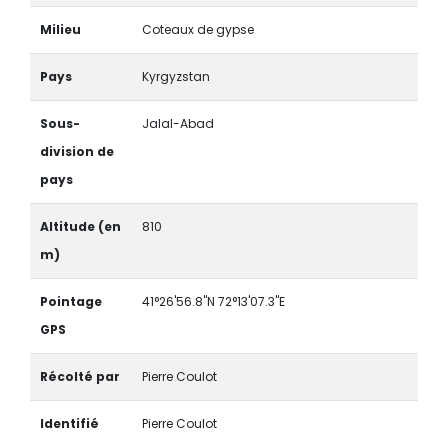
Milieu
Coteaux de gypse
Pays
Kyrgyzstan
Sous-
Jalal-Abad
division de
pays
Altitude (en
810
m)
Pointage
41°26'56.8"N 72°13'07.3"E
GPS
Récolté par
Pierre Coulot
Identifié
Pierre Coulot