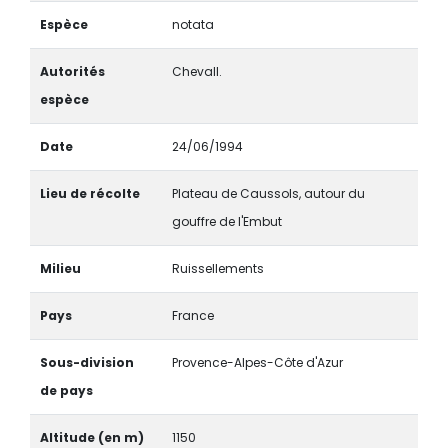
Espèce
notata
Autorités
Chevall.
espèce
Date
24/06/1994
Lieu de récolte
Plateau de Caussols, autour du
gouffre de l'Embut
Milieu
Ruissellements
Pays
France
Sous-division
Provence-Alpes-Côte d'Azur
de pays
Altitude (en m)
1150