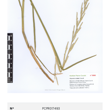
N°
PCPR017493