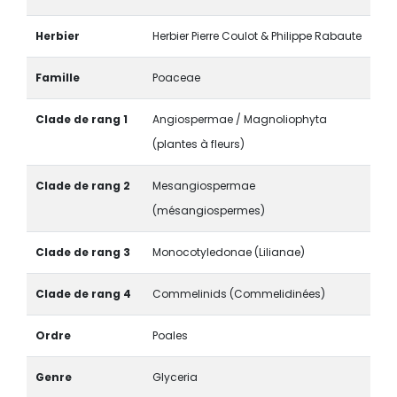
Herbier
Herbier Pierre Coulot & Philippe Rabaute
Famille
Poaceae
Clade de rang 1
Angiospermae / Magnoliophyta
(plantes à fleurs)
Clade de rang 2
Mesangiospermae
(mésangiospermes)
Clade de rang 3
Monocotyledonae (Lilianae)
Clade de rang 4
Commelinids (Commelidinées)
Ordre
Poales
Genre
Glyceria