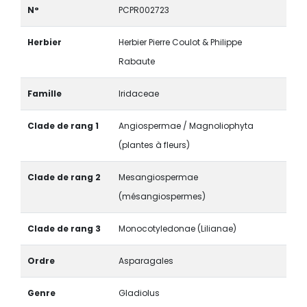
N°
PCPR002723
Herbier
Herbier Pierre Coulot & Philippe
Rabaute
Famille
Iridaceae
Clade de rang 1
Angiospermae / Magnoliophyta
(plantes à fleurs)
Clade de rang 2
Mesangiospermae
(mésangiospermes)
Clade de rang 3
Monocotyledonae (Lilianae)
Ordre
Asparagales
Genre
Gladiolus