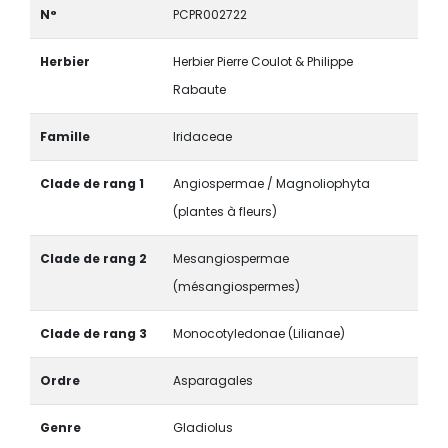
N°
PCPR002722
Herbier
Herbier Pierre Coulot & Philippe
Rabaute
Famille
Iridaceae
Clade de rang 1
Angiospermae / Magnoliophyta
(plantes à fleurs)
Clade de rang 2
Mesangiospermae
(mésangiospermes)
Clade de rang 3
Monocotyledonae (Lilianae)
Ordre
Asparagales
Genre
Gladiolus