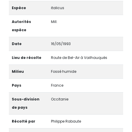
Espèce
italicus
Autorités
Mill.
espèce
Date
16/05/1993
Lieu de récolte
Route de Bel-Air à Vailhauquès
Milieu
Fossé humide
Pays
France
Sous-division
Occitanie
de pays
Récolté par
Philippe Rabaute