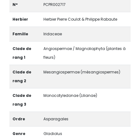
N°
PCPR002717
Herbier
Herbier Pierre Coulot & Philippe Rabaute
Famille
Iridaceae
Clade de
Angiospermae / Magnoliophyta (plantes à
rang 1
fleurs)
Clade de
Mesangiospermae (mésangiospermes)
rang 2
Clade de
Monocotyledonae (Lilianae)
rang 3
Ordre
Asparagales
Genre
Gladiolus