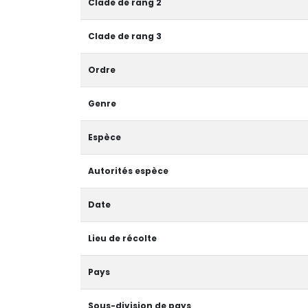
Clade de rang 2
Clade de rang 3
Ordre
Genre
Espèce
Autorités espèce
Date
Lieu de récolte
Pays
Sous-division de pays