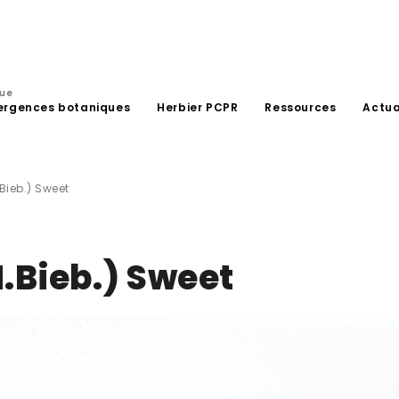
que
ergences botaniques
Herbier PCPR
Ressources
Actua
Bieb.) Sweet
.Bieb.) Sweet