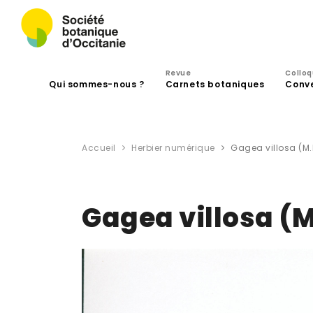
Revue
Collo
Qui sommes-nous ?
Carnets botaniques
Conv
Accueil
Herbier numérique
Gagea villosa (M.
Gagea villosa (M