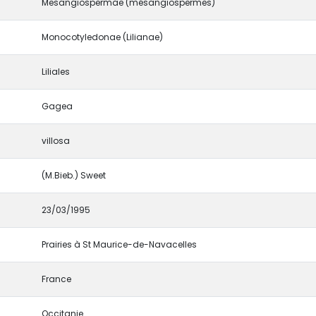
Mesangiospermae (mésangiospermes)
Monocotyledonae (Lilianae)
Liliales
Gagea
villosa
(M.Bieb.) Sweet
23/03/1995
Prairies à St Maurice-de-Navacelles
France
Occitanie