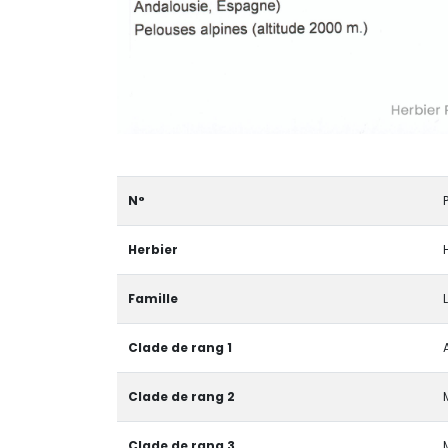
N°
Herbier
Famille
Clade de rang 1
Clade de rang 2
Clade de rang 3