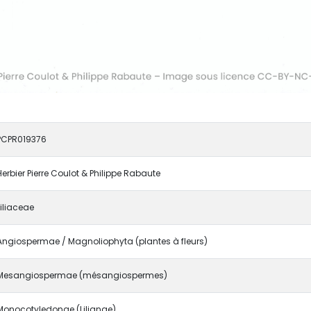
PCPR019376
Herbier Pierre Coulot & Philippe Rabaute
Liliaceae
Angiospermae / Magnoliophyta (plantes à fleurs)
Mesangiospermae (mésangiospermes)
Monocotyledonae (Lilianae)