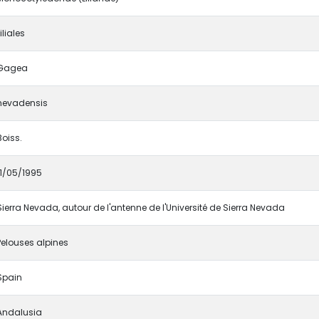
iliales
Gagea
nevadensis
Boiss.
11/05/1995
Sierra Nevada, autour de l'antenne de l'Université de Sierra Nevada
Pelouses alpines
Spain
Andalusia