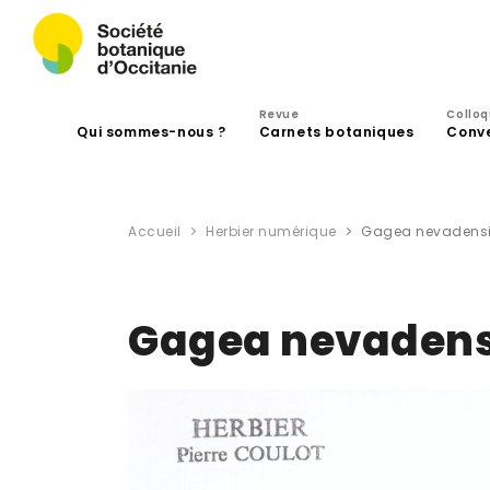
Revue
Collo
Qui sommes-nous ?
Carnets botaniques
Conv
Accueil
Herbier numérique
Gagea nevadensis
Gagea nevadensi