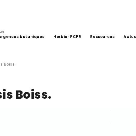
que
ergences botaniques
Herbier PCPR
Ressources
Actua
 Boiss.
s Boiss.