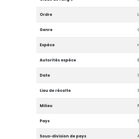
Ordre
L
Genre
Espèce
Autorités espèce
Date
Lieu de récolte
Milieu
Pays
Sous-division de pays