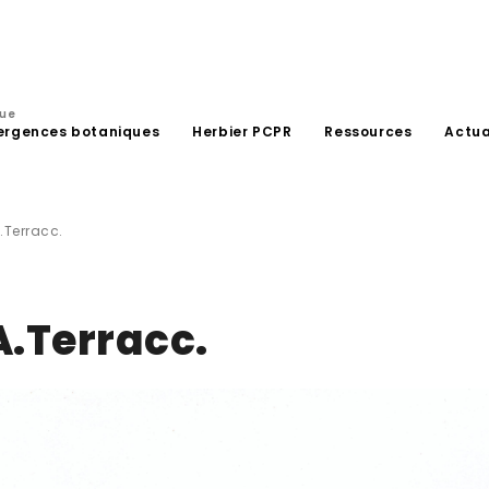
que
ergences botaniques
Herbier PCPR
Ressources
Actua
.Terracc.
A.Terracc.