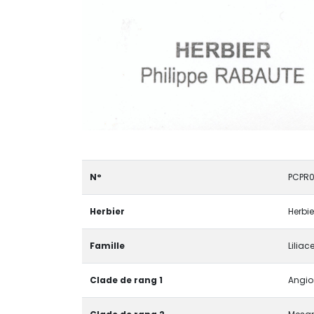
N°
PCPR
Herbier
Herbie
Famille
Liliac
Clade de rang 1
Angio