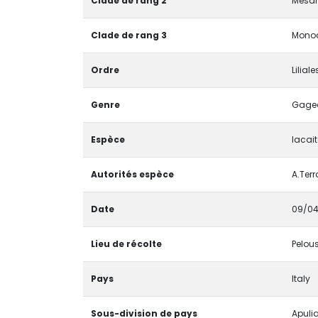
Clade de rang 2
Mesan
Clade de rang 3
Monoc
Ordre
Liliale
Genre
Gage
Espèce
lacai
Autorités espèce
A.Terr
Date
09/04
Lieu de récolte
Pelou
Pays
Italy
Sous-division de pays
Apuli