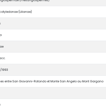
giospermae (mésangiospermes)
otyledonae (Lilianae)
s
a
tae
acc.
/1993
ses entre San Giovanni-Rotondo et Monte San Angelo au Mont Gargano
a