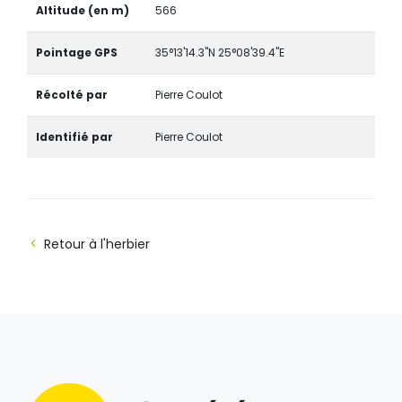
Altitude (en m)
566
Pointage GPS
35°13'14.3"N 25°08'39.4"E
Récolté par
Pierre Coulot
Identifié par
Pierre Coulot
Retour à l'herbier