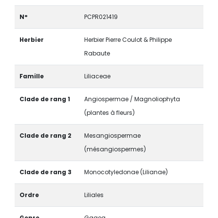
N°
PCPR021419
Herbier
Herbier Pierre Coulot & Philippe
Rabaute
Famille
Liliaceae
Clade de rang 1
Angiospermae / Magnoliophyta
(plantes à fleurs)
Clade de rang 2
Mesangiospermae
(mésangiospermes)
Clade de rang 3
Monocotyledonae (Lilianae)
Ordre
Liliales
Genre
Gagea