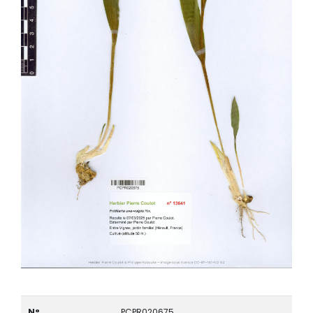
N°
PCPR020675