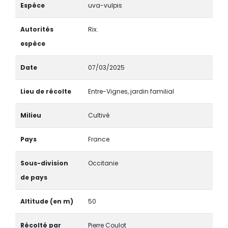
Espèce
uva-vulpis
Autorités
Rix.
espèce
Date
07/03/2025
Lieu de récolte
Entre-Vignes, jardin familial
Milieu
Cultivé
Pays
France
Sous-division
Occitanie
de pays
Altitude (en m)
50
Récolté par
Pierre Coulot