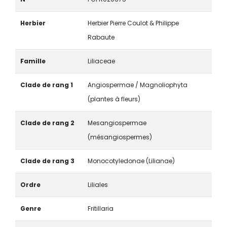
Herbier
Herbier Pierre Coulot & Philippe
Rabaute
Famille
Liliaceae
Clade de rang 1
Angiospermae / Magnoliophyta
(plantes à fleurs)
Clade de rang 2
Mesangiospermae
(mésangiospermes)
Clade de rang 3
Monocotyledonae (Lilianae)
Ordre
Liliales
Genre
Fritillaria