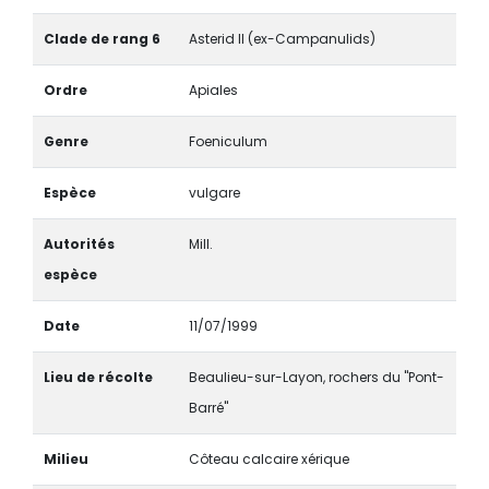
Clade de rang 6
Asterid II (ex-Campanulids)
Ordre
Apiales
Genre
Foeniculum
Espèce
vulgare
Autorités
Mill.
espèce
Date
11/07/1999
Lieu de récolte
Beaulieu-sur-Layon, rochers du "Pont-
Barré"
Milieu
Côteau calcaire xérique