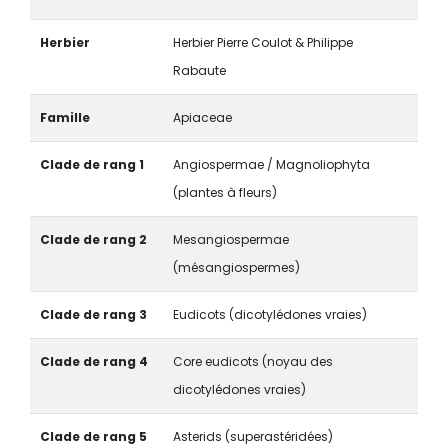
Herbier
Herbier Pierre Coulot & Philippe
Rabaute
Famille
Apiaceae
Clade de rang 1
Angiospermae / Magnoliophyta
(plantes à fleurs)
Clade de rang 2
Mesangiospermae
(mésangiospermes)
Clade de rang 3
Eudicots (dicotylédones vraies)
Clade de rang 4
Core eudicots (noyau des
dicotylédones vraies)
Clade de rang 5
Asterids (superastéridées)