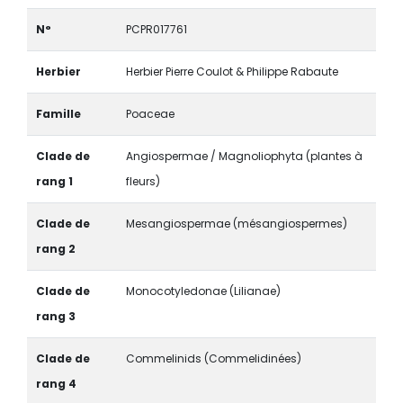
N°
PCPR017761
Herbier
Herbier Pierre Coulot & Philippe Rabaute
Famille
Poaceae
Clade de
Angiospermae / Magnoliophyta (plantes à
rang 1
fleurs)
Clade de
Mesangiospermae (mésangiospermes)
rang 2
Clade de
Monocotyledonae (Lilianae)
rang 3
Clade de
Commelinids (Commelidinées)
rang 4