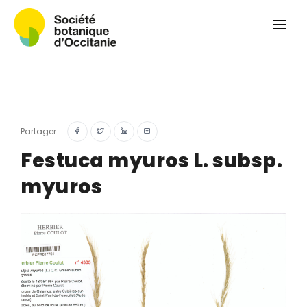
Qui sommes-nous ?
Revue
Carnets botaniques
Colloque
Convergences botaniques
Partager :
Herbier PCPR
Festuca myuros L. subsp.
myuros
Ressources
Actualités et calendrier
Contact