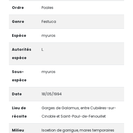
Ordre
Poales
Genre
Festuca
Espèce
myuros
Autorités
L.
espèce
Sous-
myuros
espèce
Date
18/05/1994
Lieu de
Gorges de Galamus, entre Cubières-sur-
récolte
Cinoble et Saint-Paul-de-Fenouillet
Milieu
Isoetion de garrigue, mares temporaires