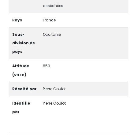
asséchées
Pays
France
Sous-
Occitanie
division de
pays
Altitude
850
(en m)
Récolté par
Pierre Coulot
Identifié
Pierre Coulot
par