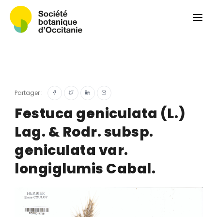
Qui sommes-nous ?
Revue
Carnets botaniques
Colloque
Convergences botaniques
Partager :
Herbier PCPR
Festuca geniculata (L.)
Lag. & Rodr. subsp.
Ressources
geniculata var.
Actualités et calendrier
longiglumis Cabal.
Contact