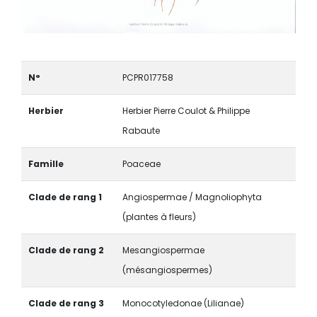
N°
PCPR017758
Herbier
Herbier Pierre Coulot & Philippe
Rabaute
Famille
Poaceae
Clade de rang 1
Angiospermae / Magnoliophyta
(plantes à fleurs)
Clade de rang 2
Mesangiospermae
(mésangiospermes)
Clade de rang 3
Monocotyledonae (Lilianae)