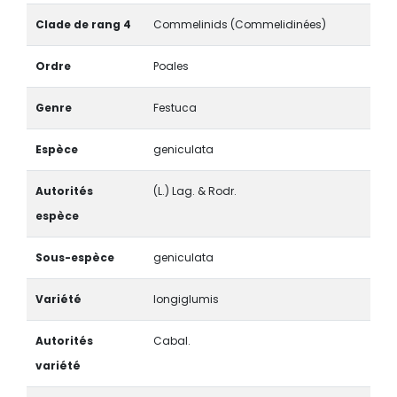
Clade de rang 4
Commelinids (Commelidinées)
Ordre
Poales
Genre
Festuca
Espèce
geniculata
Autorités
(L.) Lag. & Rodr.
espèce
Sous-espèce
geniculata
Variété
longiglumis
Autorités
Cabal.
variété