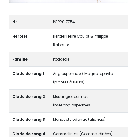
N°
PCPR017754
Herbier
Herbier Pierre Coulot & Philippe
Rabaute
Famille
Poaceae
Clade de rang 1
Angiospermae / Magnoliophyta
(plantes à fleurs)
Clade de rang 2
Mesangiospermae
(mésangiospermes)
Clade de rang 3
Monocotyledonae (Lilianae)
Clade de rang 4
Commelinids (Commelidinées)