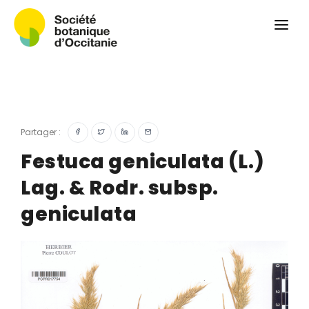
Qui sommes-nous ?
Revue
Carnets botaniques
Colloque
Convergences botaniques
Partager :
Herbier PCPR
Festuca geniculata (L.)
Lag. & Rodr. subsp.
Ressources
geniculata
Actualités et calendrier
Contact