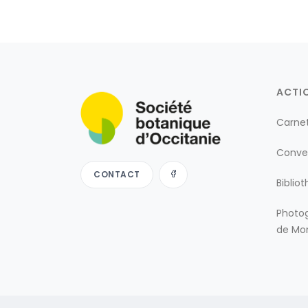
ACTI
Carne
Conve
CONTACT
Biblio
Photog
de Mon