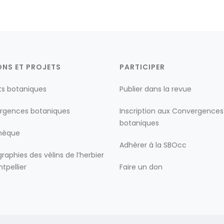
ONS ET PROJETS
PARTICIPER
ts botaniques
Publier dans la revue
rgences botaniques
Inscription aux Convergences
botaniques
thèque
Adhérer à la SBOcc
raphies des vélins de l’herbier
tpellier
Faire un don