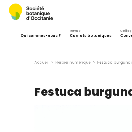
Revue
Collo
Qui sommes-nous ?
Carnets botaniques
Conv
Accueil
Herbier numérique
Festuca burgundi
Festuca burgund