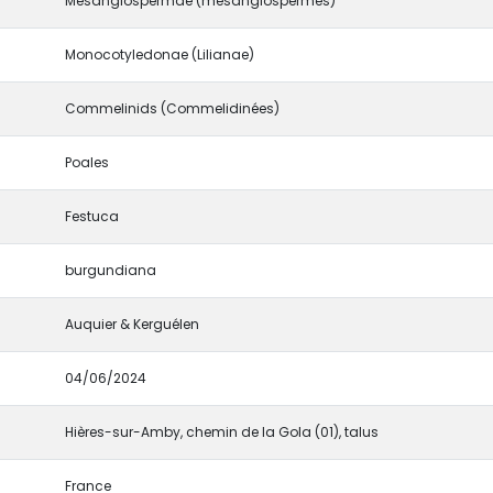
Mesangiospermae (mésangiospermes)
Monocotyledonae (Lilianae)
Commelinids (Commelidinées)
Poales
Festuca
burgundiana
Auquier & Kerguélen
04/06/2024
Hières-sur-Amby, chemin de la Gola (01), talus
France