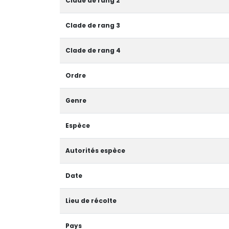
Clade de rang 2
Clade de rang 3
Clade de rang 4
Ordre
Genre
Espèce
Autorités espèce
Date
Lieu de récolte
Pays