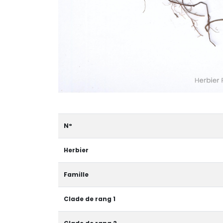
N°
Herbier
Famille
Clade de rang 1