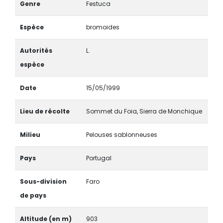
Genre
Festuca
Espèce
bromoides
Autorités
L.
espèce
Date
15/05/1999
Lieu de récolte
Sommet du Foia, Sierra de Monchique
Milieu
Pelouses sablonneuses
Pays
Portugal
Sous-division
Faro
de pays
Altitude (en m)
903