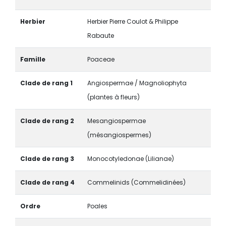
Herbier
Herbier Pierre Coulot & Philippe
Rabaute
Famille
Poaceae
Clade de rang 1
Angiospermae / Magnoliophyta
(plantes à fleurs)
Clade de rang 2
Mesangiospermae
(mésangiospermes)
Clade de rang 3
Monocotyledonae (Lilianae)
Clade de rang 4
Commelinids (Commelidinées)
Ordre
Poales