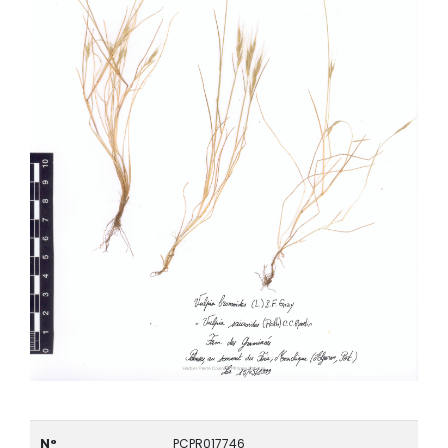
N°
PCPR017746