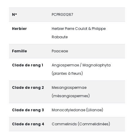
N°
PCPR001267
Herbier
Herbier Pierre Coulot & Philippe
Rabaute
Famille
Poaceae
Clade de rang 1
Angiospermae / Magnoliophyta
(plantes à fleurs)
Clade de rang 2
Mesangiospermae
(mésangiospermes)
Clade de rang 3
Monocotyledonae (Lilianae)
Clade de rang 4
Commelinids (Commelidinées)