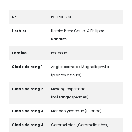
N°
PCPR001266
Herbier
Herbier Pierre Coulot & Philippe
Rabaute
Famille
Poaceae
Clade de rang 1
Angiospermae / Magnoliophyta
(plantes à fleurs)
Clade de rang 2
Mesangiospermae
(mésangiospermes)
Clade de rang 3
Monocotyledonae (Lilianae)
Clade de rang 4
Commelinids (Commelidinées)